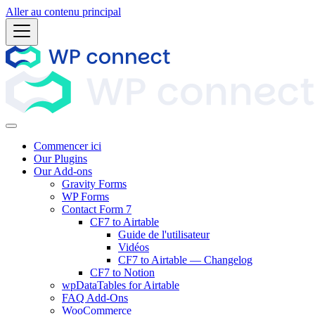
Aller au contenu principal
Commencer ici
Our Plugins
Our Add-ons
Gravity Forms
WP Forms
Contact Form 7
CF7 to Airtable
Guide de l'utilisateur
Vidéos
CF7 to Airtable — Changelog
CF7 to Notion
wpDataTables for Airtable
FAQ Add-Ons
WooCommerce