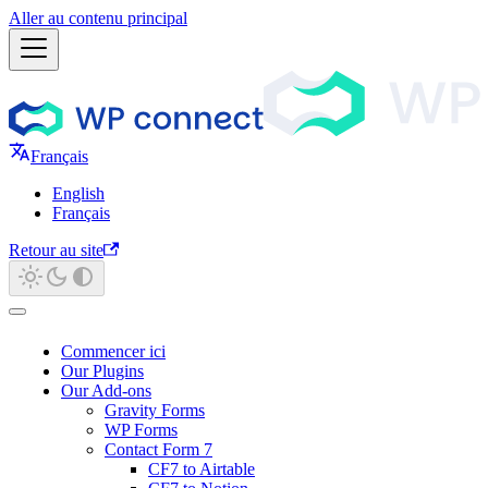
Aller au contenu principal
Français
English
Français
Retour au site
Commencer ici
Our Plugins
Our Add-ons
Gravity Forms
WP Forms
Contact Form 7
CF7 to Airtable