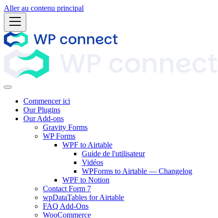
Aller au contenu principal
Commencer ici
Our Plugins
Our Add-ons
Gravity Forms
WP Forms
WPF to Airtable
Guide de l'utilisateur
Vidéos
WPForms to Airtable — Changelog
WPF to Notion
Contact Form 7
wpDataTables for Airtable
FAQ Add-Ons
WooCommerce