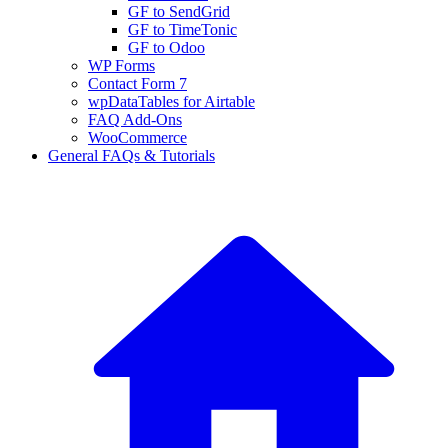
GF to SendGrid
GF to TimeTonic
GF to Odoo
WP Forms
Contact Form 7
wpDataTables for Airtable
FAQ Add-Ons
WooCommerce
General FAQs & Tutorials