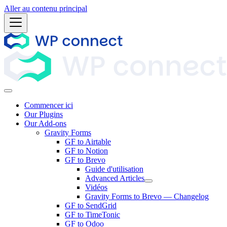
Aller au contenu principal
Commencer ici
Our Plugins
Our Add-ons
Gravity Forms
GF to Airtable
GF to Notion
GF to Brevo
Guide d'utilisation
Advanced Articles
Vidéos
Gravity Forms to Brevo — Changelog
GF to SendGrid
GF to TimeTonic
GF to Odoo