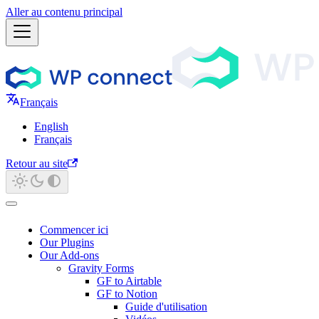
Aller au contenu principal
Français
English
Français
Retour au site
Commencer ici
Our Plugins
Our Add-ons
Gravity Forms
GF to Airtable
GF to Notion
Guide d'utilisation