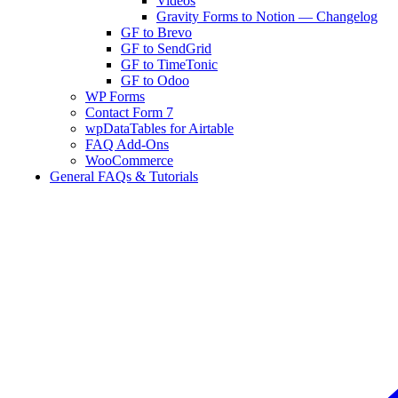
Vidéos
Gravity Forms to Notion — Changelog
GF to Brevo
GF to SendGrid
GF to TimeTonic
GF to Odoo
WP Forms
Contact Form 7
wpDataTables for Airtable
FAQ Add-Ons
WooCommerce
General FAQs & Tutorials