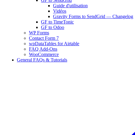
GF to SendGrid
Guide d'utilisation
Vidéos
Gravity Forms to SendGrid — Changelog
GF to TimeTonic
GF to Odoo
WP Forms
Contact Form 7
wpDataTables for Airtable
FAQ Add-Ons
WooCommerce
General FAQs & Tutorials