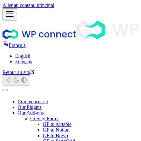
Aller au contenu principal
Français
English
Français
Retour au site
Commencer ici
Our Plugins
Our Add-ons
Gravity Forms
GF to Airtable
GF to Notion
GF to Brevo