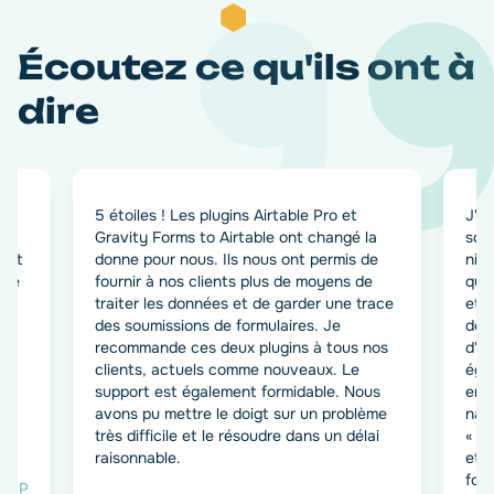
Écoutez ce qu'ils ont à
dire
5 étoiles ! Les plugins Airtable Pro et
J'ai
ble
Gravity Forms to Airtable ont changé la
sou
u et
donne pour nous. Ils nous ont permis de
niv
que
fournir à nos clients plus de moyens de
que
traiter les données et de garder une trace
et 
des soumissions de formulaires. Je
des
recommande ces deux plugins à tous nos
d'ut
clients, actuels comme nouveaux. Le
éga
support est également formidable. Nous
en 
avons pu mettre le doigt sur un problème
nati
très difficile et le résoudre dans un délai
« No
raisonnable.
et 
font
SP