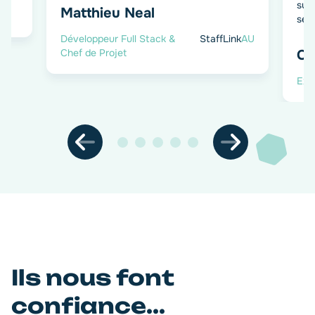
suis
Matthieu Neal
serv
Développeur Full Stack &
StaffLink
AU
Chef de Projet
Ch
Exp
Ils nous font
confiance...