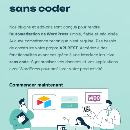
sans coder
Vous nous avez donné
4.84
sur wp.org !
Nos plugins et add-ons sont conçus pour rendre
l'
automatisation de WordPress
simple, fiable et sécurisée.
Aucune compétence technique n'est requise. Pas besoin
de construire votre propre
API REST.
Accédez à des
fonctionnalités avancées grâce à une interface intuitive,
sans code
. Synchronisez vos données et vos applications
avec WordPress pour améliorer votre productivité.
Commencer maintenant