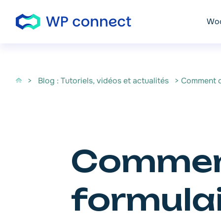
Passer au contenu
Woo
>
Blog : Tutoriels, vidéos et actualités
> Comment cr
Comment
formula