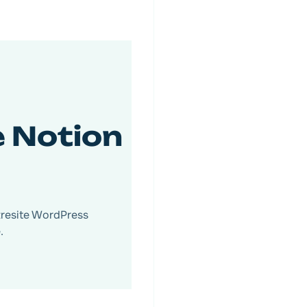
e Notion
otresite WordPress
.