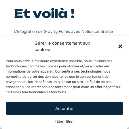
Et voilà !
L'intégration de Gravity Forms avec Notion centralise
vos données et facilite la collaboration au sein des
Gérer le consentement aux
équipes. Chaque formulaire soumis est maintenant
cookies
directement transféré dans des bases de données
organisées où votre équipe peut suivre les progrès,
Pour vous offrir la meilleure expérience possible, nous utilisons des
assigner des tâches et construire immédiatement sur
technologies comme les cookies pour stocker et/ou accéder aux
informations de votre appareil. Consentir à ces technologies nous
le travail de chacun.
permettra de traiter des données telles que le comportement de
navigation ou les identifiants uniques sur ce site. Le fait de ne pas
Vos formulaires sont désormais directement intégrés à
consentir ou de retirer son consentement peut avoir un effet négatif sur
l'espace de travail de votre équipe. Les soumissions
certaines fonctionnalités et fonctions.
individuelles se transforment ainsi en projets
collaboratifs qui génèrent de véritables résultats pour
Accepter
votre entreprise. Grâce aux possibilités
d'automatisation qui s'ouvrent à vous, vous gagnez
{titre}
{titre}
incontestablement en productivité et en efficacité. De