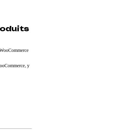
roduits
 WooCommerce
c WooCommerce, y