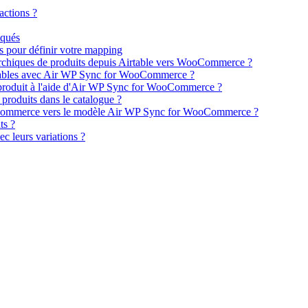
actions ?
iqués
 pour définir votre mapping
archiques de produits depuis Airtable vers WooCommerce ?
eables avec Air WP Sync for WooCommerce ?
produit à l'aide d'Air WP Sync for WooCommerce ?
 produits dans le catalogue ?
e-commerce vers le modèle Air WP Sync for WooCommerce ?
ts ?
c leurs variations ?