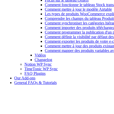
Focus sur le tableau Orders
Comment fonctionne le tableau Stock trans
Comment mettre à jour le modèle Airtable
Les types de produits WooCommerce expl
Comprendre les champs du tableau Produits
Comment synchroniser les catégories hiér
Comment importer des produits télécharg
Comment programmer la publication d'un 
Comment définir la visibilité par défaut des
Comment exporter les produits de votre 
Comment mettre à jour des produits existan
Comment mapper des produits variables ave
Vidéos
Changelog
Notion WP Sync
TimeTonic WP Sync
FAQ Plugins
Our Add-ons
General FAQs & Tutorials