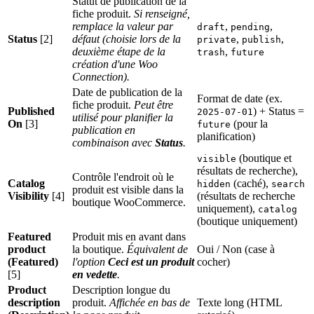
Statut de publication de la
fiche produit.
Si renseigné,
remplace la valeur par
,
,
draft
pending
Status
[2]
défaut (choisie lors de la
,
,
private
publish
deuxième étape de la
,
trash
future
création d'une Woo
Connection).
Date de publication de la
Format de date (ex.
fiche produit.
Peut être
Published
) + Status =
2025-07-01
utilisé pour planifier la
On
[3]
(pour la
future
publication en
planification)
combinaison avec
Status
.
(boutique et
visible
résultats de recherche),
Contrôle l'endroit où le
Catalog
(caché),
hidden
search
produit est visible dans la
Visibility
[4]
(résultats de recherche
boutique WooCommerce.
uniquement),
catalog
(boutique uniquement)
Featured
Produit mis en avant dans
product
la boutique.
Équivalent de
Oui / Non (case à
(Featured)
l'option
Ceci est un produit
cocher)
[5]
en vedette
.
Product
Description longue du
description
produit.
Affichée en bas de
Texte long (HTML