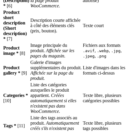
(Description)
la page produit
autorisé)
*
[6]
WooCommerce.
Product
short
Description courte affichée
description
à côté des éléments clés
Texte court
(Short
(prix, bouton).
description)
*
[7]
Image principale du
Fichiers aux formats
Product
produit.
Affichée sur les
,
,
,
.avif
.webp
.jpg
image *
[8]
pages du magasin.
,
.jpeg
.png
Galerie d'images
Product
supplémentaires du produit.
Liste d'images dans les
gallery *
[9]
Affichée sur la page du
formats ci-dessus
produit.
Liste des catégories
auxquelles le produit
Categories *
appartient.
Créées
Texte libre, plusieurs
[10]
automatiquement si elles
catégories possibles
n'existent pas dans
WooCommerce.
Liste des tags associés au
produit.
Automatiquement
Texte libre, plusieurs
Tags *
[11]
créés s'ils n'existent pas
tags possibles