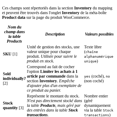
Ces champs sont répertoriés dans la section
Inventory
du mapping
et peuvent être trouvés dans l'onglet
Inventory
de la méta-boîte
Product data
sur la page du produit WooCommerce.
Nom du
champ dans
Description
Valeurs possibles
la table
Products
Unité de gestion des stocks, une
Texte libre
valeur unique pour chaque
(
chaîne
SKU
[1]
produit.
Utilisée pour suivre le
alphanumérique
produit en stock.
)
unique
Correspond au fait de cocher
l'option
Limiter les achats à 1
Sold
article par commande
dans la
(coché),
yes
no
individually?
section
Inventory
.
Empêche
(non coché)
[2]
d'ajouter plus d'un exemplaire de
ce produit au panier.
Représente le montant du stock.
Nombre entier
N'est pas directement stocké dans
(géré
Stock
la table
Products
, mais géré par
dynamiquement
quantity
[3]
des entrées dans la table
Stock
via la table
Stock
transactions
.
)
transactions