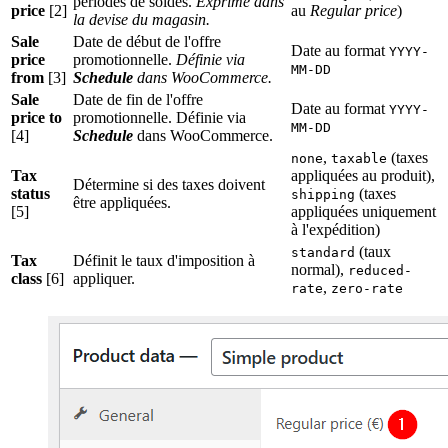
périodes de soldes.
Exprimé dans
price
[2]
au
Regular price
)
la devise du magasin.
Sale
Date de début de l'offre
Date au format
YYYY-
price
promotionnelle.
Définie via
MM-DD
from
[3]
Schedule
dans WooCommerce.
Sale
Date de fin de l'offre
Date au format
YYYY-
price to
promotionnelle. Définie via
MM-DD
[4]
Schedule
dans WooCommerce.
,
(taxes
none
taxable
Tax
appliquées au produit),
Détermine si des taxes doivent
status
(taxes
shipping
être appliquées.
[5]
appliquées uniquement
à l'expédition)
(taux
standard
Tax
Définit le taux d'imposition à
normal),
reduced-
class
[6]
appliquer.
,
rate
zero-rate