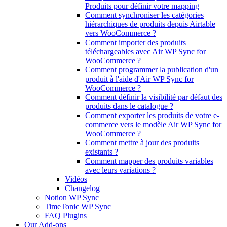
Produits pour définir votre mapping
Comment synchroniser les catégories
hiérarchiques de produits depuis Airtable
vers WooCommerce ?
Comment importer des produits
téléchargeables avec Air WP Sync for
WooCommerce ?
Comment programmer la publication d'un
produit à l'aide d'Air WP Sync for
WooCommerce ?
Comment définir la visibilité par défaut des
produits dans le catalogue ?
Comment exporter les produits de votre e-
commerce vers le modèle Air WP Sync for
WooCommerce ?
Comment mettre à jour des produits
existants ?
Comment mapper des produits variables
avec leurs variations ?
Vidéos
Changelog
Notion WP Sync
TimeTonic WP Sync
FAQ Plugins
Our Add-ons