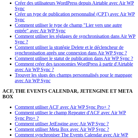
Créer des utilisateurs WordPress depuis Airtable avec Air WP
Sync
Créer un type de publication personnalisé (CPT) avec Air WP
Sync
Comment utiliser le type de champ "Lier vers une autre
entrée" avec Air WP Sync
Comment utiliser les réglages de synchronisation dans Air WP
Sync ?
Comment utiliser la stratégie Delete et le déclencheur de
synchronisation après une connexion dans Air WP Sync ?
Comment utiliser le statut de publication dans Air WP Sync ?
Comment créer des taxonomies WordPress à partir d'Airtable
avec Air WP Sync ?
Trouver les slugs des champs personnalisés pour le mappage
avec Air WP Sync
ACF, THE EVENTS CALENDAR, JETENGINE ET META
BOX
Comment utiliser ACF avec Air WP Sync Pro+ ?
Comment utiliser le champ Repeater d'ACF avec Air WP
Sync Pro+ ?
Comment utiliser JetEngine avec Air WP Sync ?
Comment utiliser Meta Box avec Air WP Sync ?
Comment synchroniser The Events Calendar avec Air WP