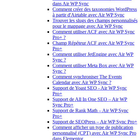
dans Air WP Sync
Comment créer des taxonomies WordPress
à partir d'Airtable avec Air WP Sync
Trouver les slugs des champs personnalisés
pour le mappage avec Air WP Sync
Comment utiliser ACF avec Air WP Sync
Pro+ ?
Champ Répéteur ACF avec Air WP Sync
Pro+
Comment utiliser JetEngine avec Air WP
Sync ?
Comment utiliser Meta Box avec Air WP
Sync ?
Comment synchroniser The Events
Calendar avec Air WP Sync ?
Support de Yoast SEO - Air WP Sync
Pro+
Support de All In One SEO – Air WP
Sync Pro+
Support de Rank Math – Air WP Sync
Pro+
Support de SEOPress – Air WP Sync Pro+
Comment afficher un type de publication
personnalisé (CPT) avec Air WP Sync Pro
dans Elementor