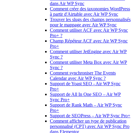
dans Air WP Sync
Comment créer des taxonomies WordPress
à partir d'Airtable avec Air WP Sync
Trouver les slugs des champs personnalisés
pour le mappage avec Air WP Sync
Comment utiliser ACF avec Air WP Sync
Pro+ ?
Champ Répéteur ACF avec Air WP Sync
Pro+
Comment utiliser JetEngine avec Air WP
Sync ?
Comment utiliser Meta Box avec Air WP
Sync ?
Comment synchroniser The Events
Calendar avec Air WP Sync ?
Support de Yoast SEO - Air WP Sync
Pro+
Support de All In One SEO – Air WP
Sync Pro+
Support de Rank Math – Air WP Sync
Pro+
Support de SEOPress – Air WP Sync Pro+
Comment afficher un type de publication
personnalisé (CPT) avec Air WP Sync Pro
dans Elementor