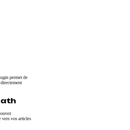
lugin permet de
z directement
Math
 pouvez
 vers vos articles