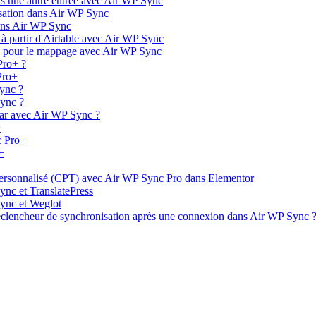
rs une autre entrée avec Air WP Sync
isation dans Air WP Sync
dans Air WP Sync
 partir d'Airtable avec Air WP Sync
és pour le mappage avec Air WP Sync
Pro+ ?
Pro+
ync ?
ync ?
ar avec Air WP Sync ?
+
c Pro+
+
personnalisé (CPT) avec Air WP Sync Pro dans Elementor
ync et TranslatePress
Sync et Weglot
 déclencheur de synchronisation après une connexion dans Air WP Sync 