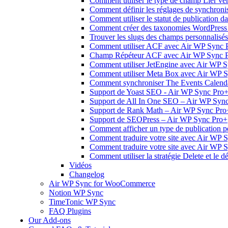
Comment utiliser le type de champ Lier ve
Comment définir les réglages de synchron
Comment utiliser le statut de publication 
Comment créer des taxonomies WordPress à
Trouver les slugs des champs personnalis
Comment utiliser ACF avec Air WP Sync 
Champ Répéteur ACF avec Air WP Sync 
Comment utiliser JetEngine avec Air WP S
Comment utiliser Meta Box avec Air WP S
Comment synchroniser The Events Calend
Support de Yoast SEO - Air WP Sync Pro
Support de All In One SEO – Air WP Syn
Support de Rank Math – Air WP Sync Pro
Support de SEOPress – Air WP Sync Pro+
Comment afficher un type de publication 
Comment traduire votre site avec Air WP S
Comment traduire votre site avec Air WP 
Comment utiliser la stratégie Delete et le
Vidéos
Changelog
Air WP Sync for WooCommerce
Notion WP Sync
TimeTonic WP Sync
FAQ Plugins
Our Add-ons