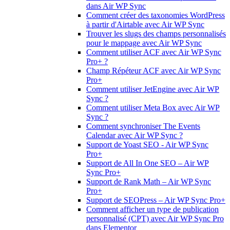
dans Air WP Sync
Comment créer des taxonomies WordPress
à partir d'Airtable avec Air WP Sync
Trouver les slugs des champs personnalisés
pour le mappage avec Air WP Sync
Comment utiliser ACF avec Air WP Sync
Pro+ ?
Champ Répéteur ACF avec Air WP Sync
Pro+
Comment utiliser JetEngine avec Air WP
Sync ?
Comment utiliser Meta Box avec Air WP
Sync ?
Comment synchroniser The Events
Calendar avec Air WP Sync ?
Support de Yoast SEO - Air WP Sync
Pro+
Support de All In One SEO – Air WP
Sync Pro+
Support de Rank Math – Air WP Sync
Pro+
Support de SEOPress – Air WP Sync Pro+
Comment afficher un type de publication
personnalisé (CPT) avec Air WP Sync Pro
dans Elementor