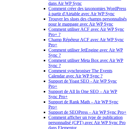
dans Air WP Sync
Comment créer des taxonomies WordPress
à partir d'Airtable avec Air WP Sync
Trouver les slugs des champs personnalisés
pour le mappage avec Air WP Sync
Comment utiliser ACF avec Air WP Sync
Pro+ ?
Champ Répéteur ACF avec Air WP Sync
Pro+
Comment utiliser JetEngine avec Air WP
Sync ?
Comment utiliser Meta Box avec Air WP
Sync ?
Comment synchroniser The Events
Calendar avec Air WP Sync ?
Support de Yoast SEO - Air WP Sync
Pro+
Support de All In One SEO – Air WP
Sync Pro+
Support de Rank Math – Air WP Sync
Pro+
Support de SEOPress – Air WP Sync Pro+
Comment afficher un type de publication
personnalisé (CPT) avec Air WP Sync Pro
dans Elementor