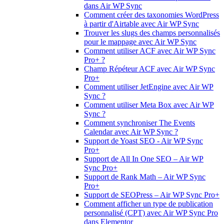
dans Air WP Sync
Comment créer des taxonomies WordPress
à partir d'Airtable avec Air WP Sync
Trouver les slugs des champs personnalisés
pour le mappage avec Air WP Sync
Comment utiliser ACF avec Air WP Sync
Pro+ ?
Champ Répéteur ACF avec Air WP Sync
Pro+
Comment utiliser JetEngine avec Air WP
Sync ?
Comment utiliser Meta Box avec Air WP
Sync ?
Comment synchroniser The Events
Calendar avec Air WP Sync ?
Support de Yoast SEO - Air WP Sync
Pro+
Support de All In One SEO – Air WP
Sync Pro+
Support de Rank Math – Air WP Sync
Pro+
Support de SEOPress – Air WP Sync Pro+
Comment afficher un type de publication
personnalisé (CPT) avec Air WP Sync Pro
dans Elementor