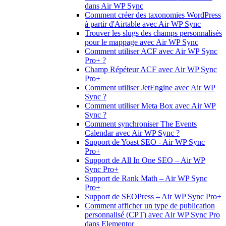
dans Air WP Sync
Comment créer des taxonomies WordPress
à partir d'Airtable avec Air WP Sync
Trouver les slugs des champs personnalisés
pour le mappage avec Air WP Sync
Comment utiliser ACF avec Air WP Sync
Pro+ ?
Champ Répéteur ACF avec Air WP Sync
Pro+
Comment utiliser JetEngine avec Air WP
Sync ?
Comment utiliser Meta Box avec Air WP
Sync ?
Comment synchroniser The Events
Calendar avec Air WP Sync ?
Support de Yoast SEO - Air WP Sync
Pro+
Support de All In One SEO – Air WP
Sync Pro+
Support de Rank Math – Air WP Sync
Pro+
Support de SEOPress – Air WP Sync Pro+
Comment afficher un type de publication
personnalisé (CPT) avec Air WP Sync Pro
dans Elementor