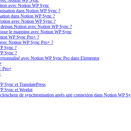
é avec Notion WP Sync
Notion avec Notion WP Sync
ronisation dans Notion WP Sync ?
isation dans Notion WP Sync ?
Notion avec Notion WP Sync ?
 depuis Notion avec Notion WP Sync ?
s pour le mapping avec Notion WP Sync
otion WP Sync Pro+ ?
 avec Notion WP Sync Pro+ ?
WP Sync ?
WP Sync ?
personnalisé avec Notion WP Sync Pro dans Elementor
+
c Pro+
+
+
P Sync et TranslatePress
WP Sync et Weglot
e déclencheur de synchronisation après une connexion dans Notion WP Sy