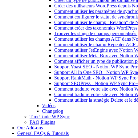
Créer un type de publication personnalis
Créer des utilisateurs WordPress depuis 
Comment utiliser les paramètres de synch
Comment configurer le statut de synchron
Comment utiliser le champ "Relation" de 
Comment créer des taxonomies WordPress
Trouver les slugs de champs personnalisé
Comment utiliser les champs ACF dans N
Comment utiliser le champ Repeater ACF
Comment utiliser JetEngine avec Notion 
Comment utiliser Meta Box avec Notion 
Comment afficher un type de publication 
Support Yoast SEO - Notion WP Sync Pro
Support All In One SEO - Notion WP Syn
Support RankMath - Notion WP Sync Pro
Support SEOPress - Notion WP Sync Pro
Comment traduire votre site avec Notion W
Comment traduire votre site avec Notion 
Comment utiliser la stratégie Delete et l
Vidéos
Changelog
TimeTonic WP Sync
FAQ Plugins
Our Add-ons
General FAQs & Tutorials