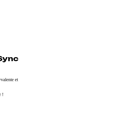
Sync
yvalente et
 !